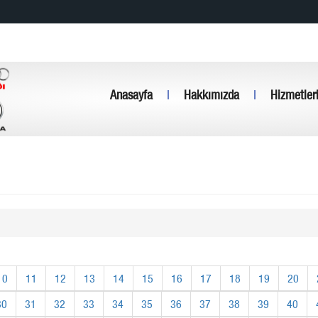
Anasayfa
|
Hakkımızda
|
Hizmetler
10
11
12
13
14
15
16
17
18
19
20
30
31
32
33
34
35
36
37
38
39
40