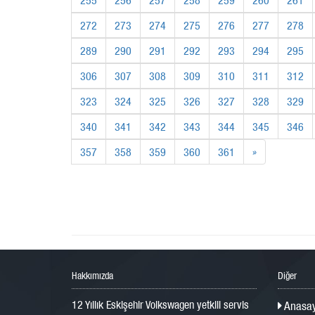
272
273
274
275
276
277
278
289
290
291
292
293
294
295
306
307
308
309
310
311
312
323
324
325
326
327
328
329
340
341
342
343
344
345
346
357
358
359
360
361
»
Hakkımızda
Diğer
12 Yıllık Eskişehir Volkswagen yetkili servis
Anasay