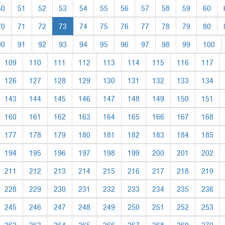
50
51
52
53
54
55
56
57
58
59
60
70
71
72
73
74
75
76
77
78
79
80
90
91
92
93
94
95
96
97
98
99
100
109
110
111
112
113
114
115
116
117
126
127
128
129
130
131
132
133
134
143
144
145
146
147
148
149
150
151
160
161
162
163
164
165
166
167
168
177
178
179
180
181
182
183
184
185
194
195
196
197
198
199
200
201
202
211
212
213
214
215
216
217
218
219
228
229
230
231
232
233
234
235
236
245
246
247
248
249
250
251
252
253
262
263
264
265
266
267
268
269
270