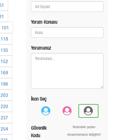
61
81
Yorum Konusu
101
118
Yorumunuz
135
152
169
186
203
İkon Seç
220
237
Güvenlik
Resimdeki yazıları
254
Kodu
okuyamıyorsanız değiştirin!
271