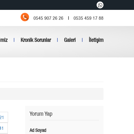
0545 907 26 26
|
0535 459 17 88
imiz
|
Kronik Sorunlar
|
Galeri
|
İletişim
Yorum Yap
21
41
Ad Soyad