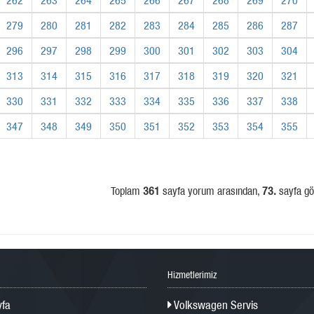
279
280
281
282
283
284
285
286
287
296
297
298
299
300
301
302
303
304
313
314
315
316
317
318
319
320
321
330
331
332
333
334
335
336
337
338
347
348
349
350
351
352
353
354
355
Toplam
361
sayfa yorum arasından,
73.
sayfa gös
Hizmetlerimiz
fa
Volkswagen Servis