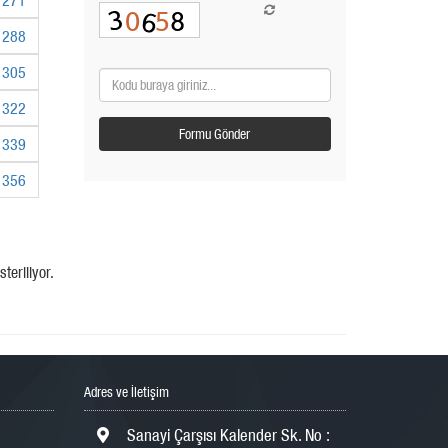
288
305
322
339
356
teriliyor.
Adres ve İletişim
Sanayi Çarşısı Kalender Sk. No :