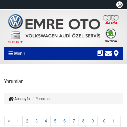
Menü
Yorumlar
Anasayfa
Yorumlar
«
1
2
3
4
5
6
7
8
9
10
11