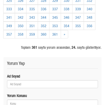
325
326
327
328
329
330
331
332
333
334
335
336
337
338
339
340
341
342
343
344
345
346
347
348
349
350
351
352
353
354
355
356
357
358
359
360
361
»
Toplam
361
sayfa yorum arasından,
24.
sayfa gösteriliyor.
Yorum Yap
Ad Soyad
Yorum Konusu