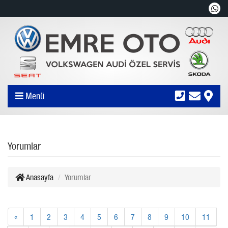
Menü
Yorumlar
Anasayfa
Yorumlar
«
1
2
3
4
5
6
7
8
9
10
11