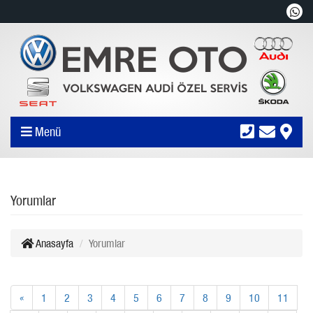
Menü
Yorumlar
Anasayfa
Yorumlar
«
1
2
3
4
5
6
7
8
9
10
11