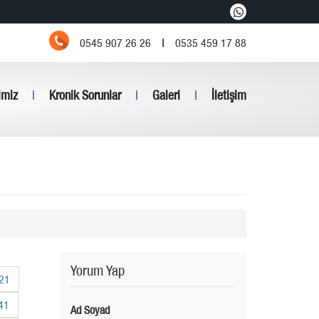
0545 907 26 26
|
0535 459 17 88
imiz
|
Kronik Sorunlar
|
Galeri
|
İletişim
Yorum Yap
21
41
Ad Soyad