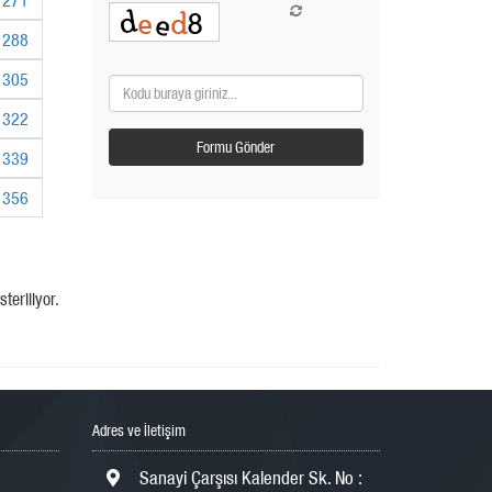
288
305
322
339
356
teriliyor.
Adres ve İletişim
Sanayi Çarşısı Kalender Sk. No :