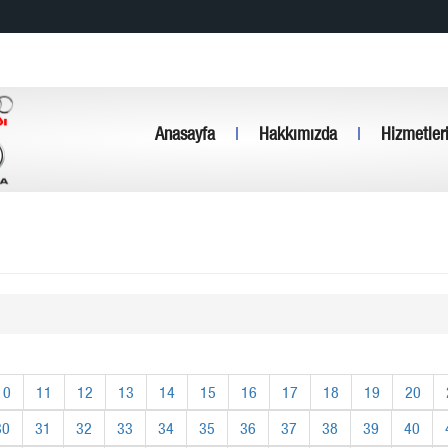
Anasayfa
|
Hakkımızda
|
Hizmetler
10
11
12
13
14
15
16
17
18
19
20
30
31
32
33
34
35
36
37
38
39
40