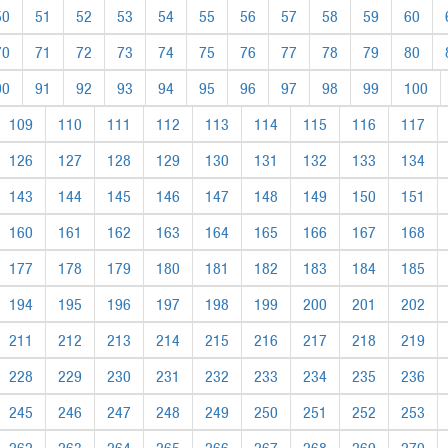
50
51
52
53
54
55
56
57
58
59
60
70
71
72
73
74
75
76
77
78
79
80
90
91
92
93
94
95
96
97
98
99
100
109
110
111
112
113
114
115
116
117
126
127
128
129
130
131
132
133
134
143
144
145
146
147
148
149
150
151
160
161
162
163
164
165
166
167
168
177
178
179
180
181
182
183
184
185
194
195
196
197
198
199
200
201
202
211
212
213
214
215
216
217
218
219
228
229
230
231
232
233
234
235
236
245
246
247
248
249
250
251
252
253
262
263
264
265
266
267
268
269
270