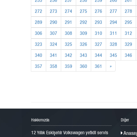
272
273
274
275
276
277
278
289
290
291
292
293
294
295
306
307
308
309
310
311
312
323
324
325
326
327
328
329
340
341
342
343
344
345
346
357
358
359
360
361
»
Hakkımızda
Diğer
12 Yıllık Eskişehir Volkswagen yetkili servis
Anasay