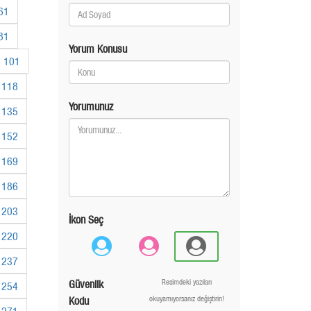
61
81
Yorum Konusu
101
118
Yorumunuz
135
152
169
186
203
İkon Seç
220
237
Güvenlik
Resimdeki yazıları
254
Kodu
okuyamıyorsanız değiştirin!
271