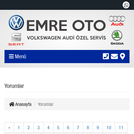
Menü
Yorumlar
Anasayfa
Yorumlar
«
1
2
3
4
5
6
7
8
9
10
11