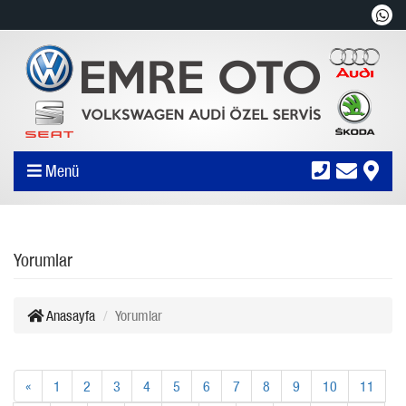
Menü
Yorumlar
Anasayfa
Yorumlar
«
1
2
3
4
5
6
7
8
9
10
11