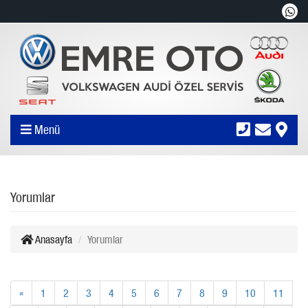
Menü
Yorumlar
Anasayfa
Yorumlar
«
1
2
3
4
5
6
7
8
9
10
11