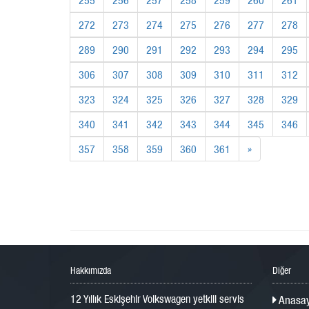
272
273
274
275
276
277
278
289
290
291
292
293
294
295
306
307
308
309
310
311
312
323
324
325
326
327
328
329
340
341
342
343
344
345
346
357
358
359
360
361
»
Hakkımızda
Diğer
12 Yıllık Eskişehir Volkswagen yetkili servis
Anasay