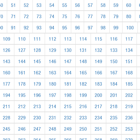
50
51
52
53
54
55
56
57
58
59
60
70
71
72
73
74
75
76
77
78
79
80
90
91
92
93
94
95
96
97
98
99
100
109
110
111
112
113
114
115
116
117
126
127
128
129
130
131
132
133
134
143
144
145
146
147
148
149
150
151
160
161
162
163
164
165
166
167
168
177
178
179
180
181
182
183
184
185
194
195
196
197
198
199
200
201
202
211
212
213
214
215
216
217
218
219
228
229
230
231
232
233
234
235
236
245
246
247
248
249
250
251
252
253
262
263
264
265
266
267
268
269
270