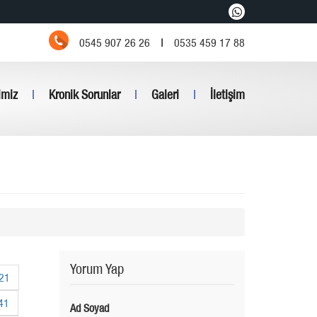
0545 907 26 26
|
0535 459 17 88
imiz
|
Kronik Sorunlar
|
Galeri
|
İletişim
Yorum Yap
21
41
Ad Soyad