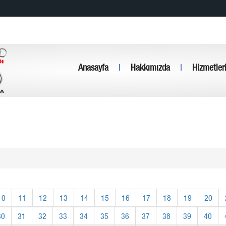
Anasayfa
|
Hakkımızda
|
Hizmetler
10
11
12
13
14
15
16
17
18
19
20
30
31
32
33
34
35
36
37
38
39
40