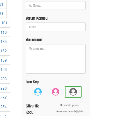
61
81
Yorum Konusu
101
118
Yorumunuz
135
152
169
186
203
İkon Seç
220
237
Güvenlik
Resimdeki yazıları
254
Kodu
okuyamıyorsanız değiştirin!
271