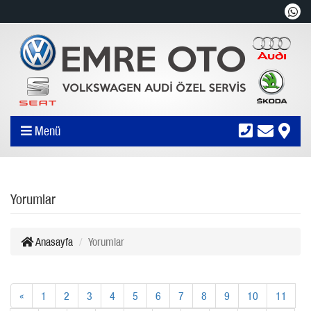
Menü
Yorumlar
Anasayfa
Yorumlar
«
1
2
3
4
5
6
7
8
9
10
11