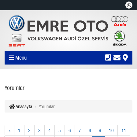
Menü
Yorumlar
Anasayfa
Yorumlar
«
1
2
3
4
5
6
7
8
9
10
11