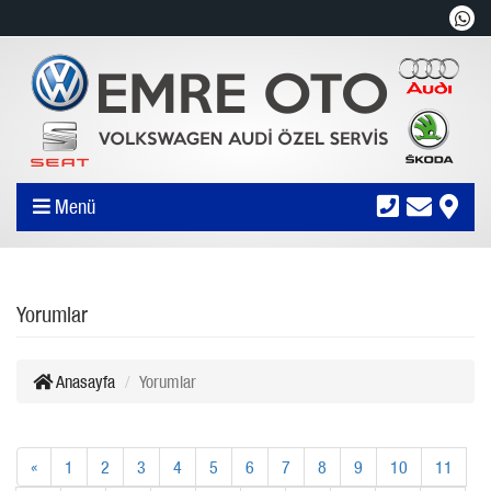
Menü
Yorumlar
Anasayfa
Yorumlar
«
1
2
3
4
5
6
7
8
9
10
11