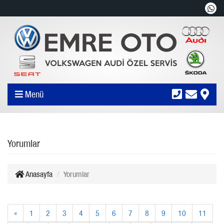
Menü
Yorumlar
Anasayfa
Yorumlar
«
1
2
3
4
5
6
7
8
9
10
11