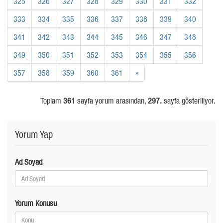
325
326
327
328
329
330
331
332
333
334
335
336
337
338
339
340
341
342
343
344
345
346
347
348
349
350
351
352
353
354
355
356
357
358
359
360
361
»
Toplam
361
sayfa yorum arasından,
297.
sayfa gösteriliyor.
Yorum Yap
Ad Soyad
Yorum Konusu