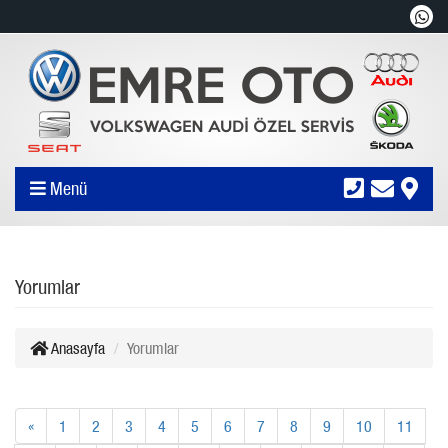
Menü
Yorumlar
Anasayfa
Yorumlar
«
1
2
3
4
5
6
7
8
9
10
11