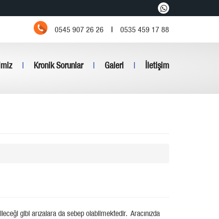
0545 907 26 26
|
0535 459 17 88
imiz
|
Kronik Sorunlar
|
Galeri
|
İletişim
leceği gibi arızalara da sebep olabilmektedir. Aracınızda