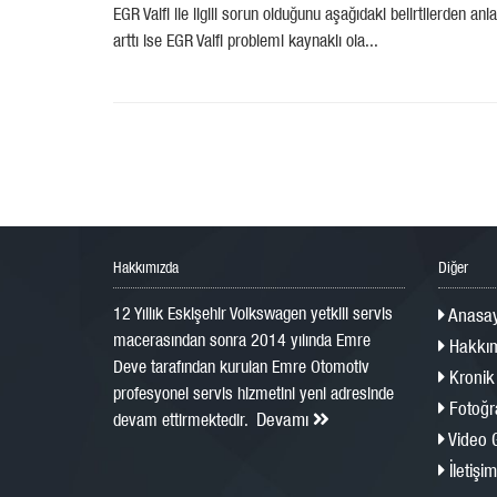
EGR Valfi ile ilgili sorun olduğunu aşağıdaki belirtilerden
arttı ise EGR Valfi problemi kaynaklı ola...
Hakkımızda
Diğer
12 Yıllık Eskişehir Volkswagen yetkili servis
Anasay
macerasından sonra 2014 yılında Emre
Hakkım
Deve tarafından kurulan Emre Otomotiv
Kronik
profesyonel servis hizmetini yeni adresinde
Fotoğra
Devamı
devam ettirmektedir.
Video G
İletişim